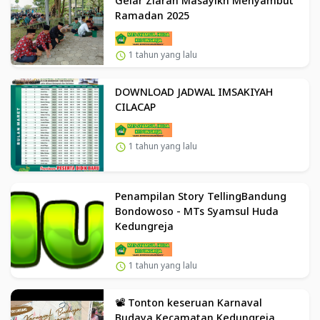
Gelar Ziarah Masayikh Menyambut
Ramadan 2025
1 tahun yang lalu
DOWNLOAD JADWAL IMSAKIYAH
CILACAP
1 tahun yang lalu
Penampilan Story TellingBandung
Bondowoso - MTs Syamsul Huda
Kedungreja
1 tahun yang lalu
📽️ Tonton keseruan Karnaval
Budaya Kecamatan Kedungreja