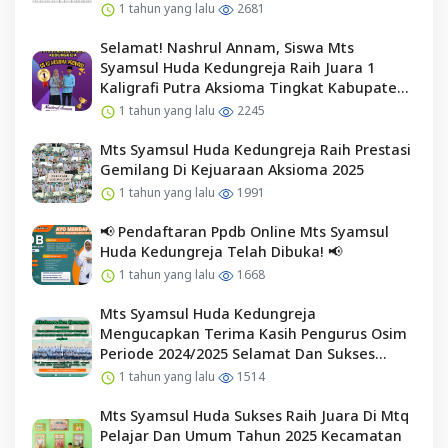
1 tahun yang lalu
2681
Selamat! Nashrul Annam, Siswa Mts
Syamsul Huda Kedungreja Raih Juara 1
Kaligrafi Putra Aksioma Tingkat Kabupaten
Cilacap
1 tahun yang lalu
2245
Mts Syamsul Huda Kedungreja Raih Prestasi
Gemilang Di Kejuaraan Aksioma 2025
1 tahun yang lalu
1991
📢 Pendaftaran Ppdb Online Mts Syamsul
Huda Kedungreja Telah Dibuka! 📢
1 tahun yang lalu
1668
Mts Syamsul Huda Kedungreja
Mengucapkan Terima Kasih Pengurus Osim
Periode 2024/2025 Selamat Dan Sukses
Kepada Pengurus Osim Periode 2025/2026
1 tahun yang lalu
1514
Mts Syamsul Huda Sukses Raih Juara Di Mtq
Pelajar Dan Umum Tahun 2025 Kecamatan