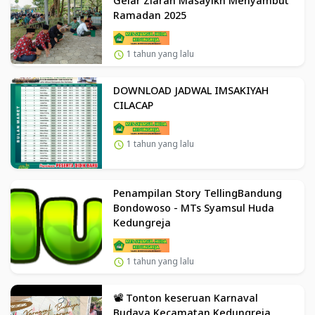
Gelar Ziarah Masayikh Menyambut
Ramadan 2025
1 tahun yang lalu
DOWNLOAD JADWAL IMSAKIYAH
CILACAP
1 tahun yang lalu
Penampilan Story TellingBandung
Bondowoso - MTs Syamsul Huda
Kedungreja
1 tahun yang lalu
📽️ Tonton keseruan Karnaval
Budaya Kecamatan Kedungreja