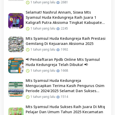
1 tahun yang lalu
2681
Selamat! Nashrul Annam, Siswa Mts
Syamsul Huda Kedungreja Raih Juara 1
Kaligrafi Putra Aksioma Tingkat Kabupaten
Cilacap
1 tahun yang lalu
2245
Mts Syamsul Huda Kedungreja Raih Prestasi
Gemilang Di Kejuaraan Aksioma 2025
1 tahun yang lalu
1992
📢 Pendaftaran Ppdb Online Mts Syamsul
Huda Kedungreja Telah Dibuka! 📢
1 tahun yang lalu
1668
Mts Syamsul Huda Kedungreja
Mengucapkan Terima Kasih Pengurus Osim
Periode 2024/2025 Selamat Dan Sukses
Kepada Pengurus Osim Periode 2025/2026
1 tahun yang lalu
1514
Mts Syamsul Huda Sukses Raih Juara Di Mtq
Pelajar Dan Umum Tahun 2025 Kecamatan