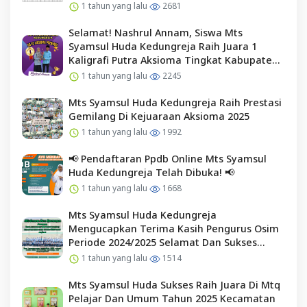
1 tahun yang lalu
2681
Selamat! Nashrul Annam, Siswa Mts
Syamsul Huda Kedungreja Raih Juara 1
Kaligrafi Putra Aksioma Tingkat Kabupaten
Cilacap
1 tahun yang lalu
2245
Mts Syamsul Huda Kedungreja Raih Prestasi
Gemilang Di Kejuaraan Aksioma 2025
1 tahun yang lalu
1992
📢 Pendaftaran Ppdb Online Mts Syamsul
Huda Kedungreja Telah Dibuka! 📢
1 tahun yang lalu
1668
Mts Syamsul Huda Kedungreja
Mengucapkan Terima Kasih Pengurus Osim
Periode 2024/2025 Selamat Dan Sukses
Kepada Pengurus Osim Periode 2025/2026
1 tahun yang lalu
1514
Mts Syamsul Huda Sukses Raih Juara Di Mtq
Pelajar Dan Umum Tahun 2025 Kecamatan