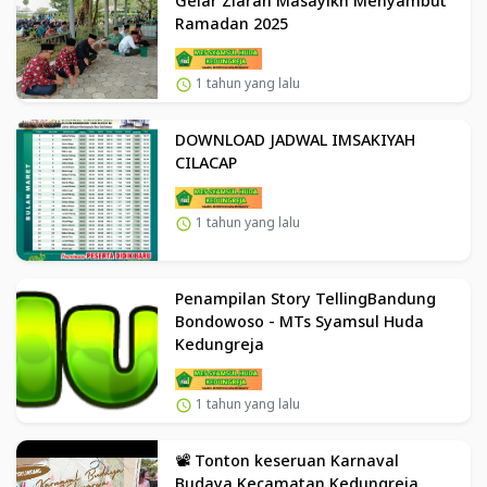
Gelar Ziarah Masayikh Menyambut
Ramadan 2025
1 tahun yang lalu
DOWNLOAD JADWAL IMSAKIYAH
CILACAP
1 tahun yang lalu
Penampilan Story TellingBandung
Bondowoso - MTs Syamsul Huda
Kedungreja
1 tahun yang lalu
📽️ Tonton keseruan Karnaval
Budaya Kecamatan Kedungreja