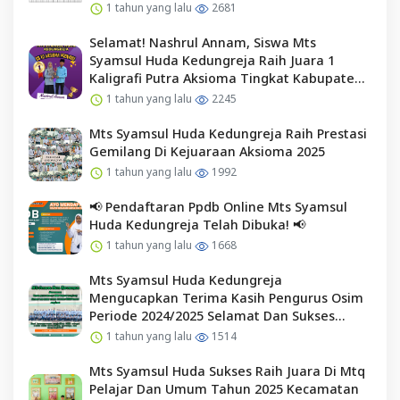
1 tahun yang lalu
2681
Selamat! Nashrul Annam, Siswa Mts
Syamsul Huda Kedungreja Raih Juara 1
Kaligrafi Putra Aksioma Tingkat Kabupaten
Cilacap
1 tahun yang lalu
2245
Mts Syamsul Huda Kedungreja Raih Prestasi
Gemilang Di Kejuaraan Aksioma 2025
1 tahun yang lalu
1992
📢 Pendaftaran Ppdb Online Mts Syamsul
Huda Kedungreja Telah Dibuka! 📢
1 tahun yang lalu
1668
Mts Syamsul Huda Kedungreja
Mengucapkan Terima Kasih Pengurus Osim
Periode 2024/2025 Selamat Dan Sukses
Kepada Pengurus Osim Periode 2025/2026
1 tahun yang lalu
1514
Mts Syamsul Huda Sukses Raih Juara Di Mtq
Pelajar Dan Umum Tahun 2025 Kecamatan