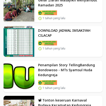
Gelar Ziarah Masayikh Menyambut
Ramadan 2025
1 tahun yang lalu
DOWNLOAD JADWAL IMSAKIYAH
CILACAP
1 tahun yang lalu
Penampilan Story TellingBandung
Bondowoso - MTs Syamsul Huda
Kedungreja
1 tahun yang lalu
📽️ Tonton keseruan Karnaval
Budaya Kecamatan Kedungreja