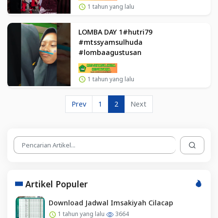
1 tahun yang lalu
LOMBA DAY 1#hutri79
#mtssyamsulhuda
#lombaagustusan
1 tahun yang lalu
Prev
1
2
Next
Artikel Populer
Download Jadwal Imsakiyah Cilacap
1 tahun yang lalu
3664