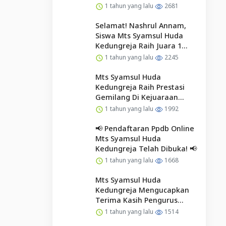
2 Cilacap
1 tahun yang lalu
2681
Selamat! Nashrul Annam,
Siswa Mts Syamsul Huda
Kedungreja Raih Juara 1
Kaligrafi Putra Aksioma
1 tahun yang lalu
2245
Tingkat Kabupaten Cilacap
Mts Syamsul Huda
Kedungreja Raih Prestasi
Gemilang Di Kejuaraan
Aksioma 2025
1 tahun yang lalu
1992
📢 Pendaftaran Ppdb Online
Mts Syamsul Huda
Kedungreja Telah Dibuka! 📢
1 tahun yang lalu
1668
Mts Syamsul Huda
Kedungreja Mengucapkan
Terima Kasih Pengurus
Osim Periode 2024/2025
1 tahun yang lalu
1514
Selamat Dan Sukses Kepada