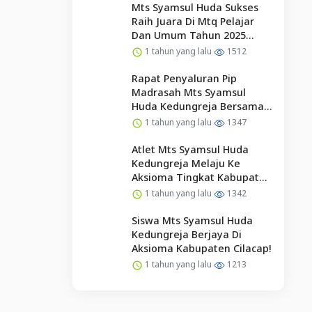
Pengurus Osim Periode
Mts Syamsul Huda Sukses
2025/2026
Raih Juara Di Mtq Pelajar
Dan Umum Tahun 2025
Kecamatan Kedungreja
1 tahun yang lalu
1512
Rapat Penyaluran Pip
Madrasah Mts Syamsul
Huda Kedungreja Bersama
Wali Murid
1 tahun yang lalu
1347
Atlet Mts Syamsul Huda
Kedungreja Melaju Ke
Aksioma Tingkat Kabupaten
Cilacap
1 tahun yang lalu
1342
Siswa Mts Syamsul Huda
Kedungreja Berjaya Di
Aksioma Kabupaten Cilacap!
1 tahun yang lalu
1213