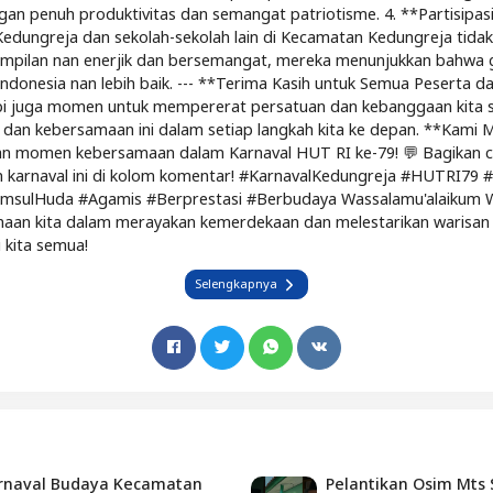
n penuh produktivitas dan semangat patriotisme. 4. **Partisipas
ungreja dan sekolah-sekolah lain di Kecamatan Kedungreja tidak 
ampilan nan enerjik dan bersemangat, mereka menunjukkan bahwa 
donesia nan lebih baik. --- **Terima Kasih untuk Semua Peserta da
pi juga momen untuk mempererat persatuan dan kebanggaan kita s
an kebersamaan ini dalam setiap langkah kita ke depan. **Kami M
an momen kebersamaan dalam Karnaval HUT RI ke-79! 💬 Bagikan 
n karnaval ini di kolom komentar! #KarnavalKedungreja #HUTRI79 
ulHuda #Agamis #Berprestasi #Berbudaya Wassalamu'alaikum War
samaan kita dalam merayakan kemerdekaan dan melestarikan warisa
 kita semua!
Selengkapnya
arnaval Budaya Kecamatan
Pelantikan Osim Mts