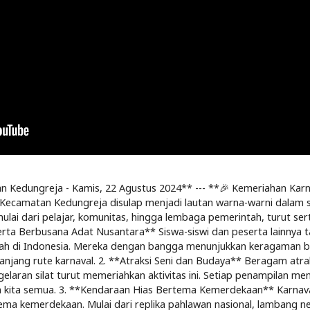
 Kedungreja - Kamis, 22 Agustus 2024** --- **🎉 Kemeriahan Kar
 Kecamatan Kedungreja disulap menjadi lautan warna-warni dalam 
i dari pelajar, komunitas, hingga lembaga pemerintah, turut serta
erta Berbusana Adat Nusantara** Siswa-siswi dan peserta lainnya
ah di Indonesia. Mereka dengan bangga menunjukkan keragaman bud
jang rute karnaval. 2. **Atraksi Seni dan Budaya** Beragam atraksi
agelaran silat turut memeriahkan aktivitas ini. Setiap penampilan
kita semua. 3. **Kendaraan Hias Bertema Kemerdekaan** Karnaval 
ma kemerdekaan. Mulai dari replika pahlawan nasional, lambang n