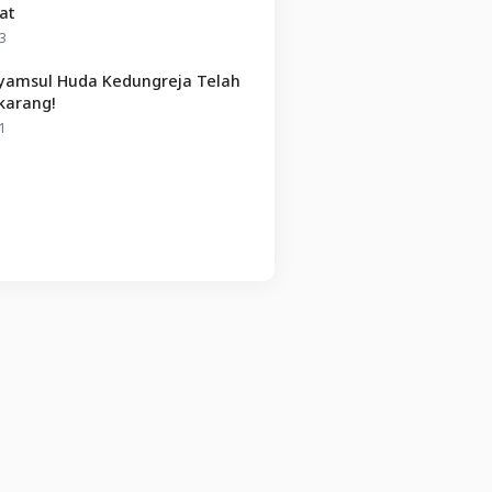
at
3
Syamsul Huda Kedungreja Telah
karang!
1