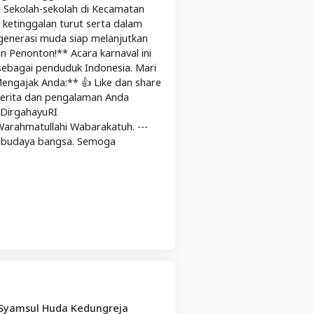
i Sekolah-sekolah di Kecamatan
ketinggalan turut serta dalam
generasi muda siap melanjutkan
n Penonton!** Acara karnaval ini
ebagai penduduk Indonesia. Mari
engajak Anda:** 👍 Like dan share
cerita dan pengalaman Anda
#DirgahayuRI
ahmatullahi Wabarakatuh. ---
n budaya bangsa. Semoga
 Syamsul Huda Kedungreja