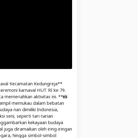
naval Kecamatan Kedungreja**
seremoni karnaval HUT RI ke-79.
 memeriahkan aktivitas ini. **📸
 tampil memukau dalam bebatan
aya nan dimiliki Indonesia,
 seni, seperti tari-tarian
 menggambarkan kekayaan budaya
juga diramaikan oleh iring-iringan
egara, hingga simbol-simbol