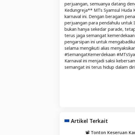
perjuangan, semuanya datang denga
Kedungreja** MTs Syamsul Huda Ked
karnaval ini. Dengan beragam pen
perjuangan para pendahulu untuk In
bukan hanya sekedar parade, teta
terus jaga semangat kemerdekaan d
pengarsipan ini untuk mengabadik
selama mengikuti alias menyaksika
#SemangatKemerdekaan #MTsSyams
Karnaval ini menjadi saksi keber
semangat ini terus hidup dalam diri
Artikel Terkait
📽️ Tonton Keseruan K