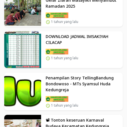
Gelar Ziarah Masayikh Menyambut
Ramadan 2025
1 tahun yang lalu
DOWNLOAD JADWAL IMSAKIYAH
CILACAP
1 tahun yang lalu
Penampilan Story TellingBandung
Bondowoso - MTs Syamsul Huda
Kedungreja
1 tahun yang lalu
📽️ Tonton keseruan Karnaval
Budaya Kecamatan Kedungreja