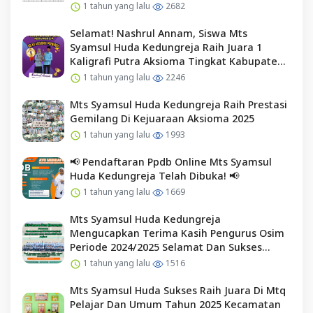
1 tahun yang lalu
2682
Selamat! Nashrul Annam, Siswa Mts
Syamsul Huda Kedungreja Raih Juara 1
Kaligrafi Putra Aksioma Tingkat Kabupaten
Cilacap
1 tahun yang lalu
2246
Mts Syamsul Huda Kedungreja Raih Prestasi
Gemilang Di Kejuaraan Aksioma 2025
1 tahun yang lalu
1993
📢 Pendaftaran Ppdb Online Mts Syamsul
Huda Kedungreja Telah Dibuka! 📢
1 tahun yang lalu
1669
Mts Syamsul Huda Kedungreja
Mengucapkan Terima Kasih Pengurus Osim
Periode 2024/2025 Selamat Dan Sukses
Kepada Pengurus Osim Periode 2025/2026
1 tahun yang lalu
1516
Mts Syamsul Huda Sukses Raih Juara Di Mtq
Pelajar Dan Umum Tahun 2025 Kecamatan