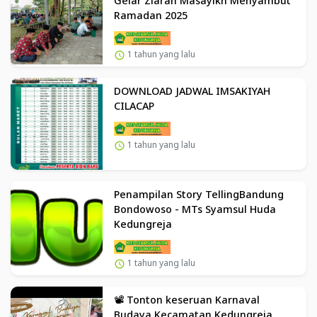
Gelar Ziarah Masayikh Menyambut
Ramadan 2025
1 tahun yang lalu
DOWNLOAD JADWAL IMSAKIYAH
CILACAP
1 tahun yang lalu
Penampilan Story TellingBandung
Bondowoso - MTs Syamsul Huda
Kedungreja
1 tahun yang lalu
📽️ Tonton keseruan Karnaval
Budaya Kecamatan Kedungreja