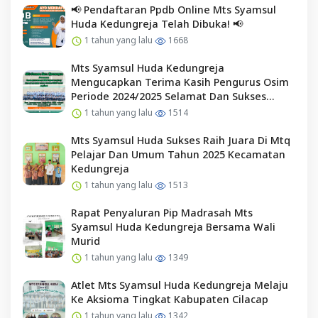
📢 Pendaftaran Ppdb Online Mts Syamsul
Huda Kedungreja Telah Dibuka! 📢
1 tahun yang lalu
1668
Mts Syamsul Huda Kedungreja
Mengucapkan Terima Kasih Pengurus Osim
Periode 2024/2025 Selamat Dan Sukses
Kepada Pengurus Osim Periode 2025/2026
1 tahun yang lalu
1514
Mts Syamsul Huda Sukses Raih Juara Di Mtq
Pelajar Dan Umum Tahun 2025 Kecamatan
Kedungreja
1 tahun yang lalu
1513
Rapat Penyaluran Pip Madrasah Mts
Syamsul Huda Kedungreja Bersama Wali
Murid
1 tahun yang lalu
1349
Atlet Mts Syamsul Huda Kedungreja Melaju
Ke Aksioma Tingkat Kabupaten Cilacap
1 tahun yang lalu
1342