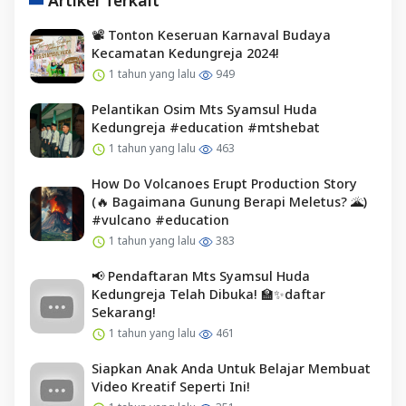
Artikel Terkait
📽️ Tonton Keseruan Karnaval Budaya
Kecamatan Kedungreja 2024!
1 tahun yang lalu
949
Pelantikan Osim Mts Syamsul Huda
Kedungreja #education #mtshebat
1 tahun yang lalu
463
How Do Volcanoes Erupt Production Story
(🔥 Bagaimana Gunung Berapi Meletus? 🌋)
#vulcano #education
1 tahun yang lalu
383
📢 Pendaftaran Mts Syamsul Huda
Kedungreja Telah Dibuka! 🏫✨daftar
Sekarang!
1 tahun yang lalu
461
Siapkan Anak Anda Untuk Belajar Membuat
Video Kreatif Seperti Ini!