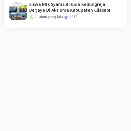
Siswa Mts Syamsul Huda Kedungreja
Berjaya Di Aksioma Kabupaten Cilacap!
1 tahun yang lalu
1213
English (US) ·
Indonesian (ID) ·
Tentang Kami
·
Hubungi Kami
·
SYARAT & KETENTUAN
·