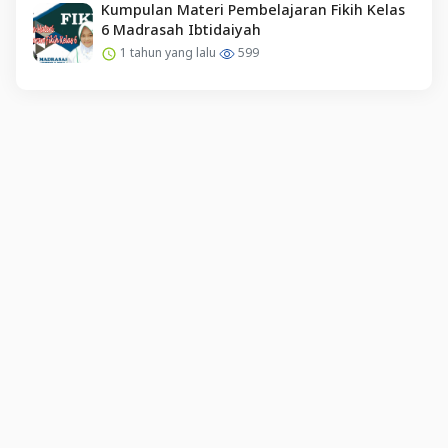
Kumpulan Materi Pembelajaran Fikih Kelas
6 Madrasah Ibtidaiyah
1 tahun yang lalu
599
English (US) ·
Indonesian (ID) ·
Tentang Kami
·
Hubungi Kami
·
SYARAT & KETENTUAN
·