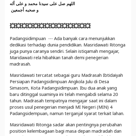
اللهم صل على سيدنا محمد و على أله
و صحبه أجمعين
💥💥💥💥💥💥💥💥💥💥💥💥💥💥
Padangsidimpuan --- Ada banyak cara menunjukkan
dedikasi terhadap dunia pendidikan. Masridawati Ritonga
juga punya caranya sendiri. Selain istiqamah mengajar,
Maridawati rela hibahkan tanah demi penegerian
madrasah.
Masridawati tercatat sebagai guru Madrasah Ibtidaiyah
Persiapan Padangsidimpuan Angkola Julu di Desa
Simasom, Kota Padangsidimpuan. Ibu dua anak yang
baru ditinggal suaminya ini telah mengabdi selama 20
tahun. Madrasah tempatnya mengajar saat ini dalam
proses usul penegerian menjadi MI Negeri (MIN) 4
Padangsidempuan, namun terganjal syarat terkait lahan.
Masridawati Ritonga sadar akan pentingnya perubahan
position kelembagaan bagi masa depan madradah dan