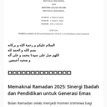
السلام عليكم و رحمة الله و بركاته
بسم الله و الحمد لله
اللهم صل على سيدنا محمد و على أله
و صحبه أجمعين
💥💥💥💥💥💥💥💥💥💥💥💥💥💥
Memaknai Ramadan 2025: Sinergi Ibadah
dan Pendidikan untuk Generasi Emas
Bulan Ramadan selalu menjadi momen istimewa bagi