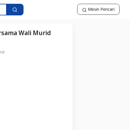
Mesin Pencari
rsama Wali Murid
rid