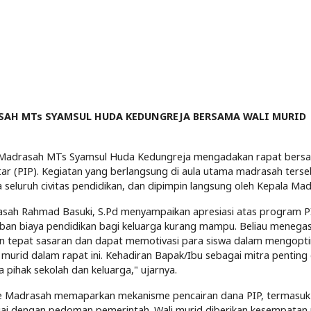
SAH MTs SYAMSUL HUDA KEDUNGREJA BERSAMA WALI MURID
5, Madrasah MTs Syamsul Huda Kedungreja mengadakan rapat bersa
r (PIP). Kegiatan yang berlangsung di aula utama madrasah tersebu
 seluruh civitas pendidikan, dan dipimpin langsung oleh Kepala Ma
sah Rahmad Basuki, S.Pd menyampaikan apresiasi atas program PI
an biaya pendidikan bagi keluarga kurang mampu. Beliau menega
n tepat sasaran dan dapat memotivasi para siswa dalam mengopti
 murid dalam rapat ini. Kehadiran Bapak/Ibu sebagai mitra penting
 pihak sekolah dan keluarga," ujarnya.
te Madrasah memaparkan mekanisme pencairan dana PIP, termasuk v
esuai dengan pedoman pemerintah. Wali murid diberikan kesempata