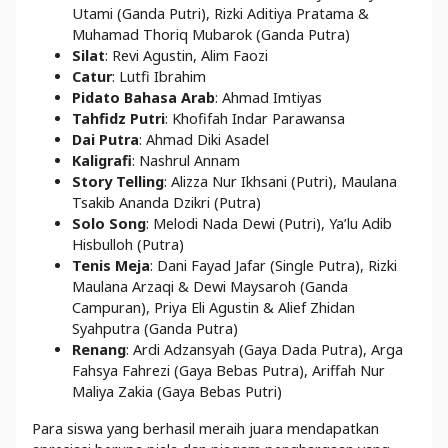
Utami (Ganda Putri), Rizki Aditiya Pratama &
Muhamad Thoriq Mubarok (Ganda Putra)
Silat
: Revi Agustin, Alim Faozi
Catur
: Lutfi Ibrahim
Pidato Bahasa Arab
: Ahmad Imtiyas
Tahfidz Putri
: Khofifah Indar Parawansa
Dai Putra
: Ahmad Diki Asadel
Kaligrafi
: Nashrul Annam
Story Telling
: Alizza Nur Ikhsani (Putri), Maulana
Tsakib Ananda Dzikri (Putra)
Solo Song
: Melodi Nada Dewi (Putri), Ya’lu Adib
Hisbulloh (Putra)
Tenis Meja
: Dani Fayad Jafar (Single Putra), Rizki
Maulana Arzaqi & Dewi Maysaroh (Ganda
Campuran), Priya Eli Agustin & Alief Zhidan
Syahputra (Ganda Putra)
Renang
: Ardi Adzansyah (Gaya Dada Putra), Arga
Fahsya Fahrezi (Gaya Bebas Putra), Ariffah Nur
Maliya Zakia (Gaya Bebas Putri)
Para siswa yang berhasil meraih juara mendapatkan