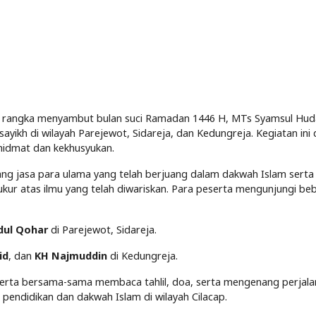
am rangka menyambut bulan suci Ramadan 1446 H, MTs Syamsul H
ikh di wilayah Parejewot, Sidareja, dan Kedungreja. Kegiatan ini di
hidmat dan kekhusyukan.
nang jasa para ulama yang telah berjuang dalam dakwah Islam ser
kur atas ilmu yang telah diwariskan. Para peserta mengunjungi be
dul Qohar
di Parejewot, Sidareja.
id
, dan
KH Najmuddin
di Kedungreja.
serta bersama-sama membaca tahlil, doa, serta mengenang perjala
pendidikan dan dakwah Islam di wilayah Cilacap.