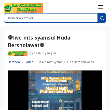
🛑live-mts Syamsul Huda
Bersholawat🛑
1 tahun yang lalu
Beranda
Video
🛑live-mts Syamsul Huda Bersholawat🛑