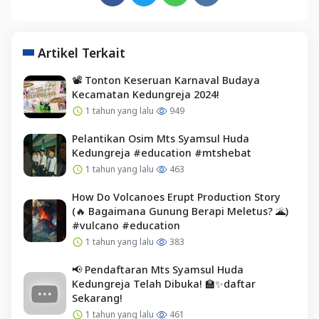
Artikel Terkait
📽️ Tonton Keseruan Karnaval Budaya
Kecamatan Kedungreja 2024!
1 tahun yang lalu
949
Pelantikan Osim Mts Syamsul Huda
Kedungreja #education #mtshebat
1 tahun yang lalu
463
How Do Volcanoes Erupt Production Story
(🔥 Bagaimana Gunung Berapi Meletus? 🌋)
#vulcano #education
1 tahun yang lalu
383
📢 Pendaftaran Mts Syamsul Huda
Kedungreja Telah Dibuka! 🏫✨daftar
Sekarang!
1 tahun yang lalu
461