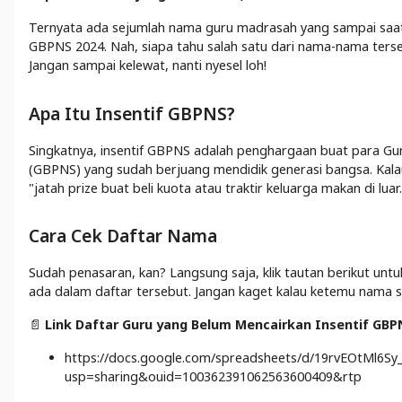
Ternyata ada sejumlah nama guru madrasah yang sampai saat 
GBPNS 2024. Nah, siapa tahu salah satu dari nama-nama terse
Jangan sampai kelewat, nanti nyesel loh!
Apa Itu Insentif GBPNS?
Singkatnya, insentif GBPNS adalah penghargaan buat para Gur
(GBPNS) yang sudah berjuang mendidik generasi bangsa. Kalau
"jatah prize buat beli kuota atau traktir keluarga makan di luar.
Cara Cek Daftar Nama
Sudah penasaran, kan? Langsung saja, klik tautan berikut u
ada dalam daftar tersebut. Jangan kaget kalau ketemu nama se
📄
Link Daftar Guru yang Belum Mencairkan Insentif GBP
https://docs.google.com/spreadsheets/d/19rvEOtMl6S
usp=sharing&ouid=100362391062563600409&rtp