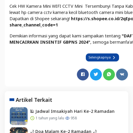
Cek HW Kamera Mini WIFI CCTV Mini Tersembunyi Tanpa Kabel 
lewat hp camera cctv kamera kecil bluetooth camera mini blu
Dapatkan di Shopee sekarang!
https://s.shopee.co.id/2qEp
share_channel_code=1
Demikian informasi yang dapat kami sampaikan tentang
"
DAF
MENCAIRKAN INSENTIF GBPNS 2024
"
, semoga bermanfa'a
Selengkapnya
Artikel Terkait
🕌 Jadwal Imsakiyah Hari Ke-2 Ramadan
1 tahun yang lalu
958
🌙 Doa Malam Ke-2 Ramadan 🌙