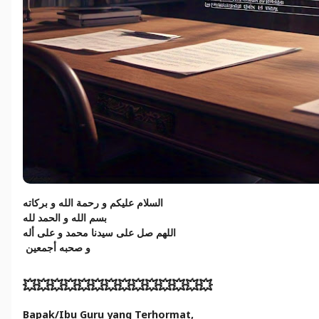
السلام عليكم و رحمة الله و بركاته
بسم الله و الحمد لله
اللهم صل على سيدنا محمد و على أله
و صحبه أجمعين
💥💥💥💥💥💥💥💥💥💥💥💥💥💥
Bapak/Ibu Guru yang Terhormat,