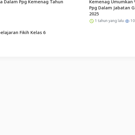
la Dalam Ppg Kemenag Tahun
Kemenag Umumkan Ver
Ppg Dalam Jabatan G
2025
1 tahun yang lalu
10
lajaran Fikih Kelas 6
English (US) ·
Indonesian (ID) ·
Tentang Kami
·
Hubungi Kami
·
SYARAT & KETENTUAN
·