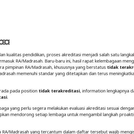
💥💥
 kualitas pendidikan, proses akreditasi menjadi salah satu langka
ermasuk RA/Madrasah. Baru-baru ini, hasil rapat kelembagaan meng
 para pimpinan RA/Madrasah, khususnya yang berstatus
tidak terakr
adrasah memenuhi standar yang ditetapkan dan terus meningkatk
erada pada position
tidak terakreditasi
, information lengkapnya da
tasi
.
baga yang perlu segera melakukan evaluasi akreditasi sesuai deng
arapkan mendorong setiap lembaga untuk mengambil langkah proakti
ala RA/Madrasah yang tercantum dalam daftar tersebut wajib mengi