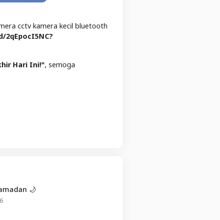
mera cctv kamera kecil bluetooth
id/2qEpocI5NC?
ir Hari Ini!
"
, semoga
Ramadan 🌙
6