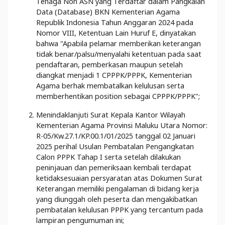
Tenaga Non ASN yang Terdaftar dalam Pangkalan
Data (Database) BKN Kementerian Agama
Republik Indonesia Tahun Anggaran 2024 pada
Nomor VIII, Ketentuan Lain Huruf E, dinyatakan
bahwa "Apabila pelamar
memberikan keterangan
tidak benar/palsu/menyalahi ketentuan pada saat
pendaftaran, pemberkasan maupun setelah
diangkat menjadi 1
CPPPK/PPPK, Kementerian
Agama berhak membatalkan kelulusan serta
memberhentikan position sebagai CPPPK/PPPK";
Menindaklanjuti Surat Kepala Kantor Wilayah
Kementerian Agama Provinsi Maluku Utara Nomor:
R-05/Kw.27.1/KP.00.1/01/2025 tanggal 02 Januari
2025 perihal Usulan Pembatalan Pengangkatan
Calon PPPK Tahap I serta setelah dilakukan
peninjauan dan pemeriksaan kembali terdapat
ketidaksesuaian persyaratan atas Dokumen Surat
Keterangan memiliki pengalaman di bidang kerja
yang diunggah oleh peserta dan mengakibatkan
pembatalan kelulusan PPPK yang tercantum pada
lampiran pengumuman ini;