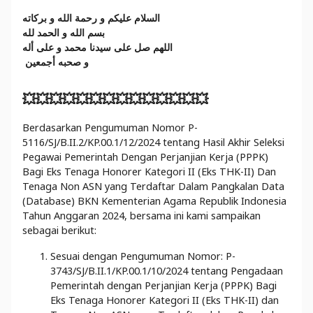
السلام عليكم و رحمة الله و بركاته
بسم الله و الحمد لله
اللهم صل على سيدنا محمد و على أله
و صحبه أجمعين
💥💥💥💥💥💥💥💥💥💥💥💥💥💥
Berdasarkan Pengumuman Nomor P-
5116/SJ/B.II.2/KP.00.1/12/2024 tentang Hasil Akhir Seleksi
Pegawai Pemerintah Dengan Perjanjian Kerja (PPPK)
Bagi Eks Tenaga Honorer Kategori II (Eks THK-II) Dan
Tenaga Non ASN yang Terdaftar Dalam Pangkalan Data
(Database) BKN Kementerian Agama Republik Indonesia
Tahun Anggaran 2024, bersama ini kami sampaikan
sebagai berikut:
Sesuai dengan Pengumuman Nomor: P-
3743/SJ/B.II.1/KP.00.1/10/2024 tentang Pengadaan
Pemerintah dengan Perjanjian Kerja (PPPK) Bagi
Eks Tenaga Honorer Kategori II (Eks THK-II) dan