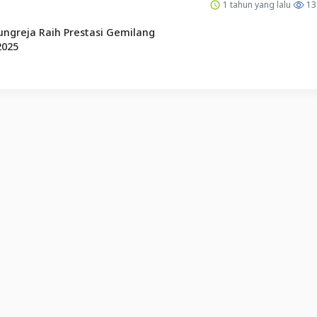
1 tahun yang lalu
13
ngreja Raih Prestasi Gemilang
2025
English (US) ·
Indonesian (ID) ·
Tentang Kami
·
Hubungi Kami
·
SYARAT & KETENTUAN
·