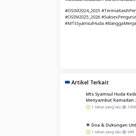
#OSIM2024_2025 #TerimaKasihPe
#OSIM2025_2026 #SuksesPenguru
#MTsSyamsulHuda #BanggaMenja
Artikel Terkait
Mts Syamsul Huda Kedu
Menyambut Ramadan 
1 tahun yang lalu
1009
🌟 Doa & Dukungan Untu
1 tahun yang lalu
949